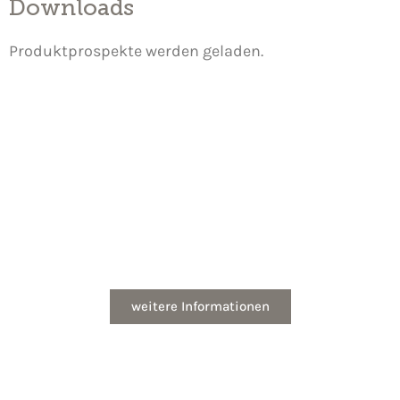
Downloads
Produktprospekte werden geladen.
Fördergelder
Förderung einfach beantragen – mit dem
Förderservice von MHG
weitere Informationen