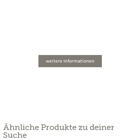
Heizung mieten statt kaufen!
15 Jahre sorgenfrei Wärme genießen - mit
German Contract
weitere Informationen
Ähnliche Produkte zu deiner
Suche